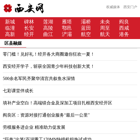
权威媒体 西安门户
新城
碑林
莲湖
雁塔
灞桥
未央
阎良
临潼
长安
高陵
鄠邑
蓝田
周至
西咸
高新
经开
曲江
浐灞
航空
航天
港务
区县融媒
零门槛！兑好礼！经开各大商圈邀你狂欢一夏！
西安经开学子，斩获全国青少年科技创新大奖！
500余名军民齐聚华清宫共叙鱼水深情
七彩课堂伴成长
填补产业空白！高端镁合金及深加工项目扎根西安经开区
阎良区：资源对接打通创业服务“最后一公里”
劳模服务进企业 精准助力促发展
“巨兽”出笼!百润重工170MN快锻机组热试成功