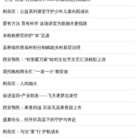
阎良区：公益系列课堂守护少年儿童向阳成长
爱有方法 育有科学 这场讲堂为新婚夫妻指路
未检检察官的护“未”足迹
蓝桥镇疙瘩庙村积分制赋能乡村基层治理
西安鄠邑：“邻里暖万家”睦邻文化节文艺汇演精彩上演
晨托晚校两头忙 “一老一小”都安放
阎良区：人间烟火
奋进蓝田•产业勃发——飞天逐梦志凌空
西安鄠邑：果香四溢 百亩无花果香甜上市
盛夏街头，经开区高温下的守护与奔赴
阎良区：与法“童”行 护航成长